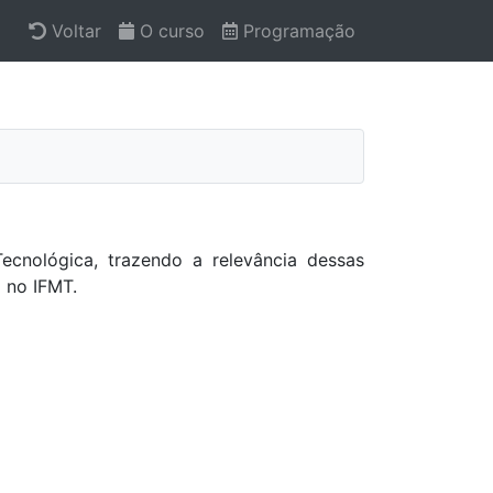
Voltar
O curso
Programação
ecnológica, trazendo a relevância dessas
I no IFMT.