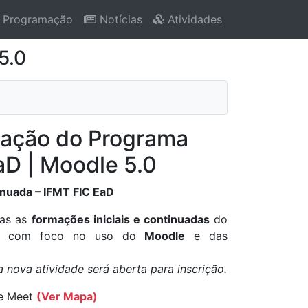
Programação
Notícias
Atividades
5.0
mação do Programa
D | Moodle 5.0
nuada – IFMT FIC EaD
das as
formações iniciais e continuadas
do
D, com foco no uso do
Moodle
e das
nova atividade será aberta para inscrição.
le Meet
(Ver Mapa)