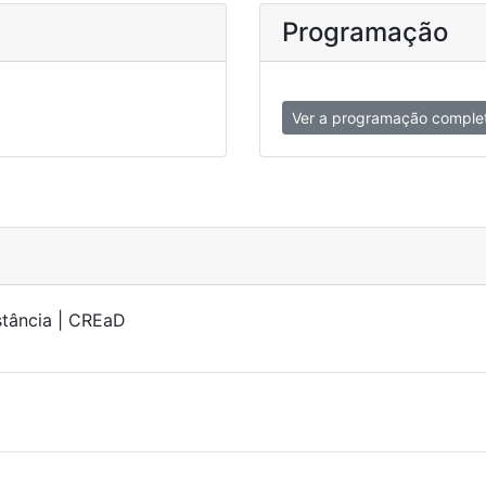
Programação
Ver a programação comple
stância | CREaD