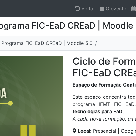
Voltar
O evento
rograma FIC-EaD CREaD | Moodle 
o Programa FIC-EaD CREaD | Moodle 5.0
Ciclo de For
FIC-EaD CREa
Espaço de Formação Conti
Este espaço concentra to
programa IFMT FIC Ea
tecnologias para EaD
.
A cada nova formação, uma 
Local:
Presencial | Goog