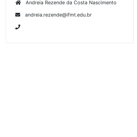
Andreia Rezende da Costa Nascimento
andreia.rezende@ifmt.edu.br
Copyright © 2019 Comissão de desenvolvimento
do SIGE/IFMT.