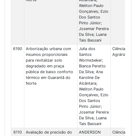
Weliton Paulo
Gonçalves; Ezio
Dos Santos
Pinto Júnior;
Josemar Pereira
Da Silva; Luana
Tais Bassani
6190
Arborização urbana com
Julia dos
Ciências
insumos proporcionais
Santos
Agrárias
para revitalizar solo
Wormsbeker;
degradado em praça
Bianca Peretto
pública de baixo conforto
Da Silva; Ana
térmico em Guarantã do
Karoline De
Norte
Alcântara;
Weliton Paulo
Gonçalves; Ezio
Dos Santos
Pinto Júnior;
Josemar Pereira
Da Silva; Luana
Tais Bassani
6110
Avaliação de precisão do
ANDERSON
Ciências