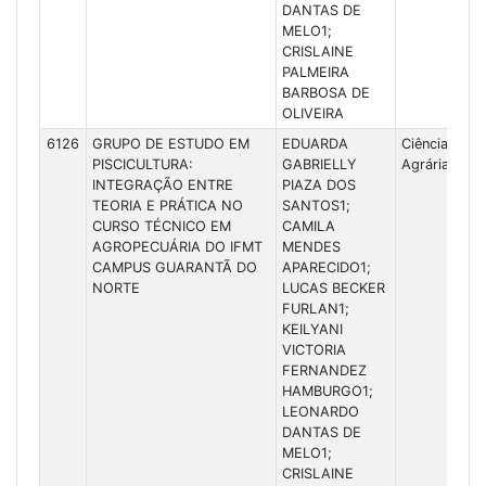
DANTAS DE
MELO1;
CRISLAINE
PALMEIRA
BARBOSA DE
OLIVEIRA
6126
GRUPO DE ESTUDO EM
EDUARDA
Ciências
PISCICULTURA:
GABRIELLY
Agrárias
INTEGRAÇÃO ENTRE
PIAZA DOS
TEORIA E PRÁTICA NO
SANTOS1;
CURSO TÉCNICO EM
CAMILA
AGROPECUÁRIA DO IFMT
MENDES
CAMPUS GUARANTÃ DO
APARECIDO1;
NORTE
LUCAS BECKER
FURLAN1;
KEILYANI
VICTORIA
FERNANDEZ
HAMBURGO1;
LEONARDO
DANTAS DE
MELO1;
CRISLAINE