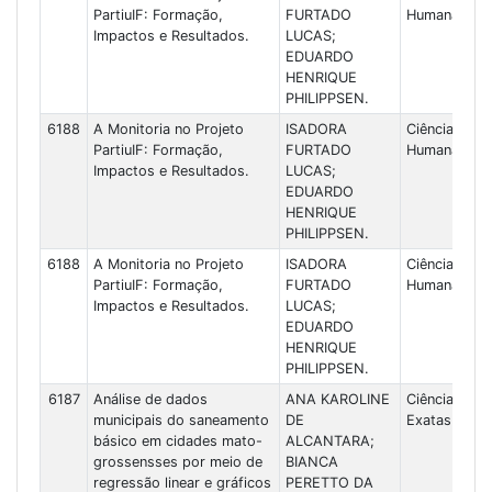
PartiuIF: Formação,
FURTADO
Humanas
Impactos e Resultados.
LUCAS;
EDUARDO
HENRIQUE
PHILIPPSEN.
6188
A Monitoria no Projeto
ISADORA
Ciências
PartiuIF: Formação,
FURTADO
Humanas
Impactos e Resultados.
LUCAS;
EDUARDO
HENRIQUE
PHILIPPSEN.
6188
A Monitoria no Projeto
ISADORA
Ciências
PartiuIF: Formação,
FURTADO
Humanas
Impactos e Resultados.
LUCAS;
EDUARDO
HENRIQUE
PHILIPPSEN.
6187
Análise de dados
ANA KAROLINE
Ciências
municipais do saneamento
DE
Exatas
básico em cidades mato-
ALCANTARA;
grossensses por meio de
BIANCA
regressão linear e gráficos
PERETTO DA