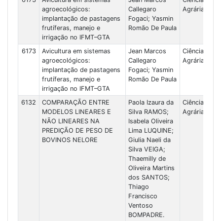
agroecológicos:
Callegaro
Agrárias
implantação de pastagens
Fogaci; Yasmin
frutíferas, manejo e
Romão De Paula
irrigação no IFMT–GTA
6173
Avicultura em sistemas
Jean Marcos
Ciências
agroecológicos:
Callegaro
Agrárias
implantação de pastagens
Fogaci; Yasmin
frutíferas, manejo e
Romão De Paula
irrigação no IFMT–GTA
6132
COMPARAÇÃO ENTRE
Paola Izaura da
Ciências
MODELOS LINEARES E
Silva RAMOS;
Agrárias
NÃO LINEARES NA
Isabela Oliveira
PREDIÇÃO DE PESO DE
Lima LUQUINE;
BOVINOS NELORE
Giulia Naeli da
Silva VEIGA;
Thaemilly de
Oliveira Martins
dos SANTOS;
Thiago
Francisco
Ventoso
BOMPADRE.