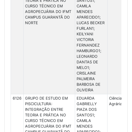
TEORIA E PRÁTICA NO
SANTOS1;
CURSO TÉCNICO EM
CAMILA
AGROPECUÁRIA DO IFMT
MENDES
CAMPUS GUARANTÃ DO
APARECIDO1;
NORTE
LUCAS BECKER
FURLAN1;
KEILYANI
VICTORIA
FERNANDEZ
HAMBURGO1;
LEONARDO
DANTAS DE
MELO1;
CRISLAINE
PALMEIRA
BARBOSA DE
OLIVEIRA
6126
GRUPO DE ESTUDO EM
EDUARDA
Ciências
PISCICULTURA:
GABRIELLY
Agrárias
INTEGRAÇÃO ENTRE
PIAZA DOS
TEORIA E PRÁTICA NO
SANTOS1;
CURSO TÉCNICO EM
CAMILA
AGROPECUÁRIA DO IFMT
MENDES
CAMPUS GUARANTÃ DO
APARECIDO1;