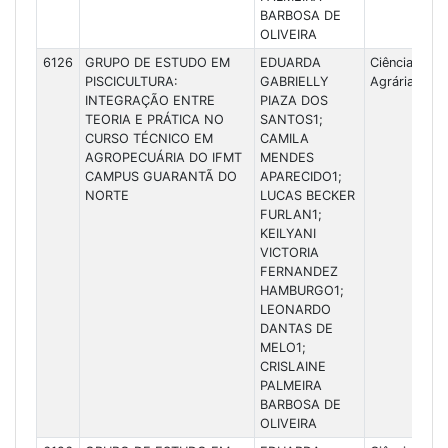
BARBOSA DE
OLIVEIRA
6126
GRUPO DE ESTUDO EM
EDUARDA
Ciências
PISCICULTURA:
GABRIELLY
Agrárias
INTEGRAÇÃO ENTRE
PIAZA DOS
TEORIA E PRÁTICA NO
SANTOS1;
CURSO TÉCNICO EM
CAMILA
AGROPECUÁRIA DO IFMT
MENDES
CAMPUS GUARANTÃ DO
APARECIDO1;
NORTE
LUCAS BECKER
FURLAN1;
KEILYANI
VICTORIA
FERNANDEZ
HAMBURGO1;
LEONARDO
DANTAS DE
MELO1;
CRISLAINE
PALMEIRA
BARBOSA DE
OLIVEIRA