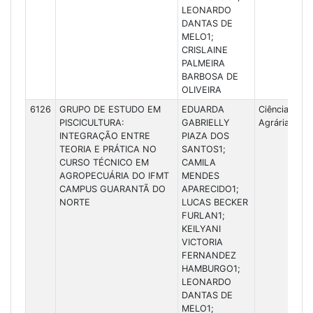
LEONARDO
DANTAS DE
MELO1;
CRISLAINE
PALMEIRA
BARBOSA DE
OLIVEIRA
6126
GRUPO DE ESTUDO EM
EDUARDA
Ciências
PISCICULTURA:
GABRIELLY
Agrárias
INTEGRAÇÃO ENTRE
PIAZA DOS
TEORIA E PRÁTICA NO
SANTOS1;
CURSO TÉCNICO EM
CAMILA
AGROPECUÁRIA DO IFMT
MENDES
CAMPUS GUARANTÃ DO
APARECIDO1;
NORTE
LUCAS BECKER
FURLAN1;
KEILYANI
VICTORIA
FERNANDEZ
HAMBURGO1;
LEONARDO
DANTAS DE
MELO1;