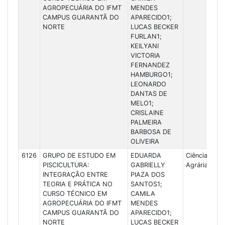
AGROPECUÁRIA DO IFMT
MENDES
CAMPUS GUARANTÃ DO
APARECIDO1;
NORTE
LUCAS BECKER
FURLAN1;
KEILYANI
VICTORIA
FERNANDEZ
HAMBURGO1;
LEONARDO
DANTAS DE
MELO1;
CRISLAINE
PALMEIRA
BARBOSA DE
OLIVEIRA
6126
GRUPO DE ESTUDO EM
EDUARDA
Ciências
PISCICULTURA:
GABRIELLY
Agrárias
INTEGRAÇÃO ENTRE
PIAZA DOS
TEORIA E PRÁTICA NO
SANTOS1;
CURSO TÉCNICO EM
CAMILA
AGROPECUÁRIA DO IFMT
MENDES
CAMPUS GUARANTÃ DO
APARECIDO1;
NORTE
LUCAS BECKER