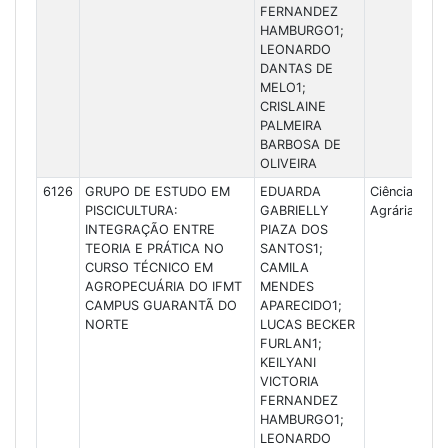
FERNANDEZ
HAMBURGO1;
LEONARDO
DANTAS DE
MELO1;
CRISLAINE
PALMEIRA
BARBOSA DE
OLIVEIRA
6126
GRUPO DE ESTUDO EM
EDUARDA
Ciências
PISCICULTURA:
GABRIELLY
Agrárias
INTEGRAÇÃO ENTRE
PIAZA DOS
TEORIA E PRÁTICA NO
SANTOS1;
CURSO TÉCNICO EM
CAMILA
AGROPECUÁRIA DO IFMT
MENDES
CAMPUS GUARANTÃ DO
APARECIDO1;
NORTE
LUCAS BECKER
FURLAN1;
KEILYANI
VICTORIA
FERNANDEZ
HAMBURGO1;
LEONARDO