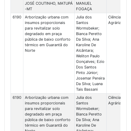
JOSÉ COUTINHO, MATUPÁ
MANUEL
-MT
FOGAÇA
6190
Arborização urbana com
Julia dos
Ciências
insumos proporcionais
Santos
Agrárias
para revitalizar solo
Wormsbeker;
degradado em praça
Bianca Peretto
pública de baixo conforto
Da Silva; Ana
térmico em Guarantã do
Karoline De
Norte
Alcântara;
Weliton Paulo
Gonçalves; Ezio
Dos Santos
Pinto Júnior;
Josemar Pereira
Da Silva; Luana
Tais Bassani
6190
Arborização urbana com
Julia dos
Ciências
insumos proporcionais
Santos
Agrárias
para revitalizar solo
Wormsbeker;
degradado em praça
Bianca Peretto
pública de baixo conforto
Da Silva; Ana
térmico em Guarantã do
Karoline De
Norte
Alcântara;