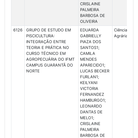
CRISLAINE
PALMEIRA
BARBOSA DE
OLIVEIRA
6126
GRUPO DE ESTUDO EM
EDUARDA
Ciências
PISCICULTURA:
GABRIELLY
Agrárias
INTEGRAÇÃO ENTRE
PIAZA DOS
TEORIA E PRÁTICA NO
SANTOS1;
CURSO TÉCNICO EM
CAMILA
AGROPECUÁRIA DO IFMT
MENDES
CAMPUS GUARANTÃ DO
APARECIDO1;
NORTE
LUCAS BECKER
FURLAN1;
KEILYANI
VICTORIA
FERNANDEZ
HAMBURGO1;
LEONARDO
DANTAS DE
MELO1;
CRISLAINE
PALMEIRA
BARBOSA DE