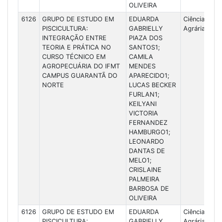
OLIVEIRA
6126
GRUPO DE ESTUDO EM
EDUARDA
Ciências
PISCICULTURA:
GABRIELLY
Agrárias
INTEGRAÇÃO ENTRE
PIAZA DOS
TEORIA E PRÁTICA NO
SANTOS1;
CURSO TÉCNICO EM
CAMILA
AGROPECUÁRIA DO IFMT
MENDES
CAMPUS GUARANTÃ DO
APARECIDO1;
NORTE
LUCAS BECKER
FURLAN1;
KEILYANI
VICTORIA
FERNANDEZ
HAMBURGO1;
LEONARDO
DANTAS DE
MELO1;
CRISLAINE
PALMEIRA
BARBOSA DE
OLIVEIRA
6126
GRUPO DE ESTUDO EM
EDUARDA
Ciências
PISCICULTURA:
GABRIELLY
Agrárias