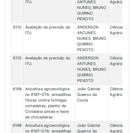
ITU.
ANTUNES
Agrárias
NUNES; BRUNO
QUIRINO
PEIXOTO
6110
Avaliação de precisão do
ANDERSON
Ciências
ITU.
ANTUNES
Agrárias
NUNES; BRUNO
QUIRINO
PEIXOTO
6110
Avaliação de precisão do
ANDERSON
Ciências
ITU.
ANTUNES
Agrárias
NUNES; BRUNO
QUIRINO
PEIXOTO
6198
Avicultura agroecológica
João Gabriel
Ciências
no IFMT–GTA: armadilhas
Queiroz da
Agrárias
físicas contra formigas
Costa
cortadeiras, plantio de
Crotalaria juncea e teste
de chocadeiras
6198
Avicultura agroecológica
João Gabriel
Ciências
no IFMT–GTA: armadilhas
Queiroz da
Agrárias