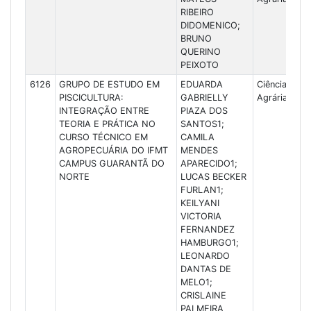
RIBEIRO
DIDOMENICO;
BRUNO
QUERINO
PEIXOTO
6126
GRUPO DE ESTUDO EM
EDUARDA
Ciências
PISCICULTURA:
GABRIELLY
Agrárias
INTEGRAÇÃO ENTRE
PIAZA DOS
TEORIA E PRÁTICA NO
SANTOS1;
CURSO TÉCNICO EM
CAMILA
AGROPECUÁRIA DO IFMT
MENDES
CAMPUS GUARANTÃ DO
APARECIDO1;
NORTE
LUCAS BECKER
FURLAN1;
KEILYANI
VICTORIA
FERNANDEZ
HAMBURGO1;
LEONARDO
DANTAS DE
MELO1;
CRISLAINE
PALMEIRA