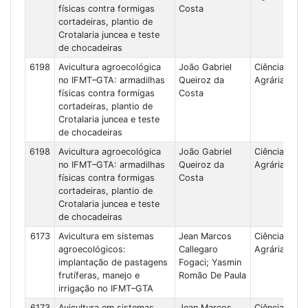
físicas contra formigas
Costa
cortadeiras, plantio de
Crotalaria juncea e teste
de chocadeiras
6198
Avicultura agroecológica
João Gabriel
Ciências
no IFMT–GTA: armadilhas
Queiroz da
Agrárias
físicas contra formigas
Costa
cortadeiras, plantio de
Crotalaria juncea e teste
de chocadeiras
6198
Avicultura agroecológica
João Gabriel
Ciências
no IFMT–GTA: armadilhas
Queiroz da
Agrárias
físicas contra formigas
Costa
cortadeiras, plantio de
Crotalaria juncea e teste
de chocadeiras
6173
Avicultura em sistemas
Jean Marcos
Ciências
agroecológicos:
Callegaro
Agrárias
implantação de pastagens
Fogaci; Yasmin
frutíferas, manejo e
Romão De Paula
irrigação no IFMT–GTA
6173
Avicultura em sistemas
Jean Marcos
Ciências