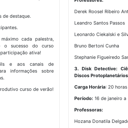
Professores:
Derek Roosel Ribeiro An
s de destaque.
Leandro Santos Passos
ipantes.
Leonardo Ciekalski e Sil
máximo cada palestra,
ue o sucesso do curso
Bruno Bertoni Cunha
articipação ativa!
Stephanie Figueiredo Sa
ails e aos canais de
3. Disk Detective: Ci
ara informações sobre
Discos Protoplanetários
as.
Carga Horária
: 20 horas
rodutivo curso de verão!
Período:
16 de janeiro a
Professoras:
Hozana Donatila Delgad