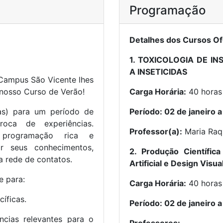
Programação
Detalhes dos Cursos Of
1. TOXICOLOGIA DE IN
A INSETICIDAS
Campus São Vicente lhes
nosso Curso de Verão!
Carga Horária:
40 horas
as) para um período de
Período: 02 de janeiro a
roca de experiências.
Professor(a):
Maria Raq
 programação rica e
ir seus conhecimentos,
2. Produção Científica
ua rede de contatos.
Artificial e Design Visua
e para:
Carga Horária:
40 horas
íficas.
Período: 02 de janeiro a
cias relevantes para o