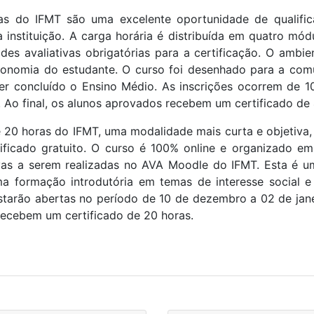
s do IFMT são uma excelente oportunidade de qualificaç
a instituição. A carga horária é distribuída em quatro m
dades avaliativas obrigatórias para a certificação. O am
autonomia do estudante. O curso foi desenhado para a c
ter concluído o Ensino Médio. As inscrições ocorrem de 
o. Ao final, os alunos aprovados recebem um certificado de
e 20 horas do IFMT, uma modalidade mais curta e objetiv
ificado gratuito. O curso é 100% online e organizado e
ivas a serem realizadas no AVA Moodle do IFMT. Esta é u
a formação introdutória em temas de interesse social e p
starão abertas no período de 10 de dezembro a 02 de janei
recebem um certificado de 20 horas.