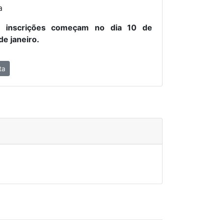
a
s inscrições começam no dia 10 de
e janeiro.
ta