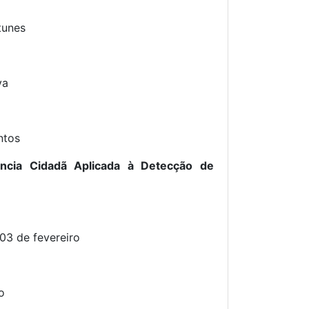
tunes
va
ntos
ência Cidadã Aplicada à Detecção de
 03 de fevereiro
o