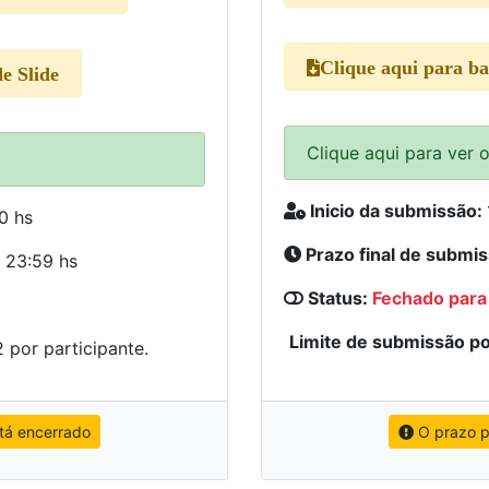
Clique aqui para b
e Slide
Clique aqui para ver 
Inicio da submissão:
0 hs
Prazo final de submi
 23:59 hs
Status:
Fechado para
Limite de submissão po
2 por participante.
tá encerrado
O prazo p