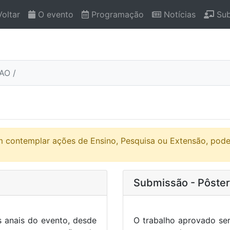
oltar
O evento
Programação
Notícias
Sub
AO /
 contemplar ações de Ensino, Pesquisa ou Extensão, poden
Submissão - Pôster
s anais do evento, desde
O trabalho aprovado ser