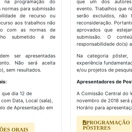
o na programação do
que um dos autores
s normas para submissão
evento. Trabalhos que 
bilidade de recurso ou
serão excluídos, não 
ecurso aos trabalhos não
reconsideração. Portant
rdo com as normas de
aprovados que estej
alho submetido é de
submissão. O conte
responsabilidade do(s) a
odem ser apresentadas
Na categoria pôster,
ento. Não será aceita
experiência fundamentad
o), sem resultados.
e/ou projetos de pesquisa
is:
Apresentadores de Pos
 que dia 12 de
A Comissão Central do 
 com Data, Local (sala),
novembro de 2018 será pu
elo de Apresentação em
Horário para apresentaç
PROGRAMAÇÃO D
PÔSTERES
ÕES ORAIS